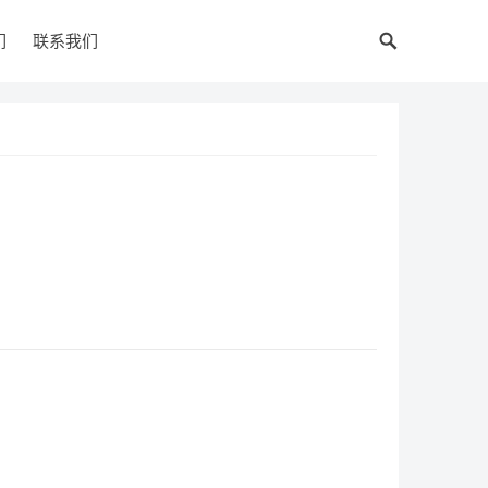
们
联系我们